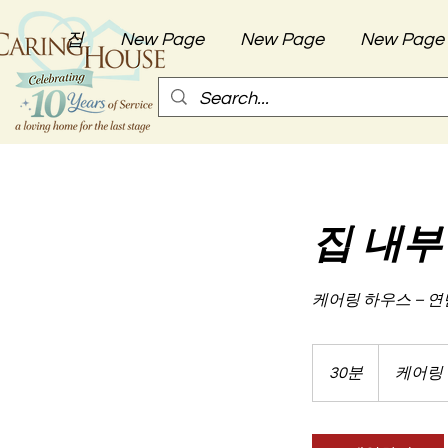
집
New Page
New Page
New Page
집 내부
케어링 하우스 – 연
30분
3
케어링
0
분