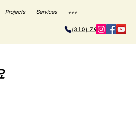
Projects
Services
+++
(310) 796-6625
요