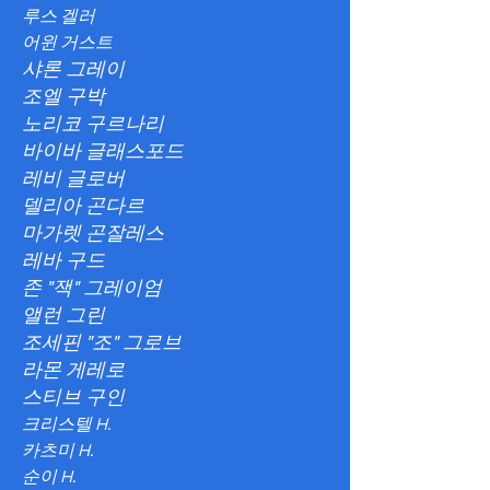
루스 겔러
어윈 거스트
샤론 그레이
조엘 구박
노리코 구르나리
바이바 글래스포드
레비 글로버
델리아 곤다르
마가렛 곤잘레스
레바 구드
존 "잭" 그레이엄
앨런 그린
조세핀 "조" 그로브
라몬 게레로
스티브 구인
크리스텔 H.
카츠미 H.
순이 H.