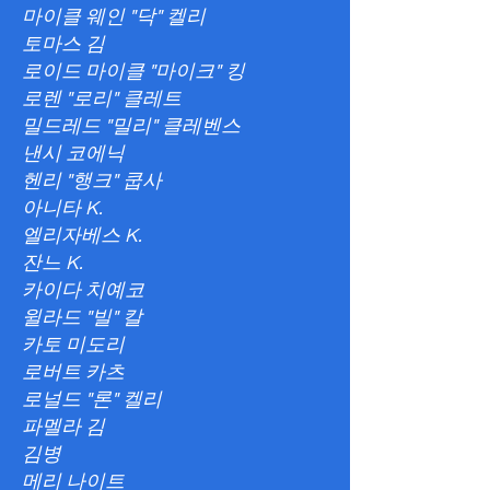
마이클 웨인 "닥" 켈리
토마스 김
로이드 마이클 "마이크" 킹
로렌 "로리" 클레트
밀드레드 "밀리" 클레벤스
낸시 코에닉
헨리 "행크" 쿱사
아니타 K.
엘리자베스 K.
잔느 K.
카이다 치예코
윌라드 "빌" 칼
카토 미도리
로버트 카츠
로널드 "론" 켈리
파멜라 김
김병
메리 나이트