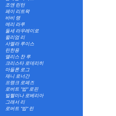
조앤 린턴
페이 리트왁
바비 랭
메리 라루
둘세 라우레이로
윌리엄 리
사멜라 루이스
린한용
앨리스 찬 루
크리스타 로데리히
마들론 로그
재니 로너간
프랭크 로페즈
로버트 "밥" 로핀
빌헬미나 로베리아
그래서 리
로버트 "밥" 린