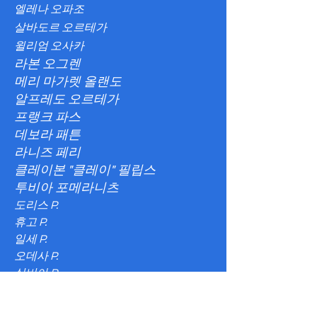
엘레나 오파조
살바도르 오르테가
윌리엄 오사카
라본 오그렌
메리 마가렛 올랜도
알프레도 오르테가
프랭크 파스
데보라 패튼
라니즈 페리
클레이본 "클레이" 필립스
투비아 포메라니츠
도리스 P.
휴고 P.
일세 P.
오데사 P.
실비아 P.
크리스틴 파올레티
앤서니 "토니" 파스쿠치