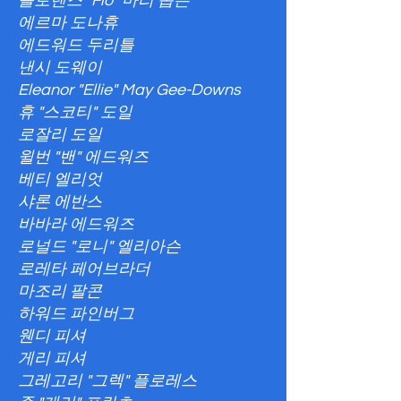
플로렌스 "Flo" 마리 돕슨
에르마 도나휴
에드워드 두리틀
낸시 도웨이
Eleanor "Ellie" May Gee-Downs
휴 "스코티" 도일
로잘리 도일
윌번 "밴" 에드워즈
베티 엘리엇
샤론 에반스
바바라 에드워즈
로널드 "로니" 엘리아슨
로레타 페어브라더
마조리 팔콘
하워드 파인버그
웬디 피셔
게리 피셔
그레고리 "그렉" 플로레스