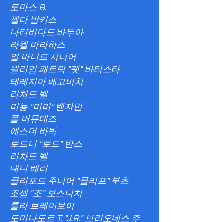
토마스 B.
젤다 밥키스
나티비다드 바두아
라켈 바라하스
얼 바너드 시니어
윌리엄 패트릭 "팻" 바티스타
테레지아 베고비치
리처드 벨
미뇽 "미미" 벤자민
폴 버뮤데즈
에스더 바빅
로드니 "로드" 반스
리차드 벨
대니 베리
클리포드 주니어 "클리프" 부츠
조셉 "조" 보스니치
룰라 브레이보이
도미나도르 T. "J.R." 브리오네스 주