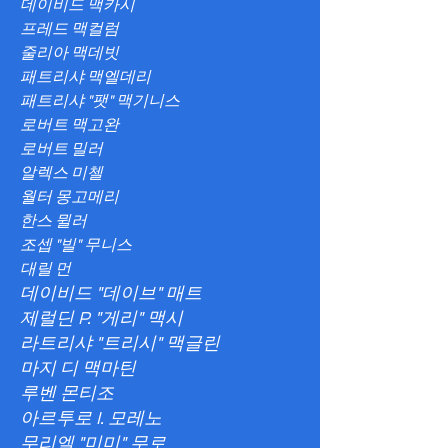
데이비드 맥카시
프레드 맥컬럼
줄리아 맥데빗
패트리샤 맥엘데리
패트리샤 "팻" 맥기니스
로버트 맥고완
로버트 밀러
알렉스 미첼
월터 몽고메리
한스 뮐러
조셉 "빌" 무니스
대릴 먼
데이비드 "데이브" 매트
제럴딘 P. "게리" 맥시
라트리샤 "트리시" 맥글린
마지 디 맥마틴
루벤 몬티조
아르투로 I. 모레노
무리엘 "미미" 무로