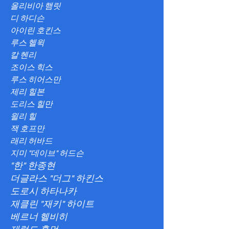
올리비아 햄릿
디 하디슨
아이린 호킨스
루스 헬윅
칼 헨리
조이스 힉스
루스 히어스만
제리 힐본
도리스 힐만
윌리 힐
잭 호프만
래리 허바드
지미 "데이브" 허드슨
"한" 한종현
더글라스 "더그" 하킨스
도로시 하타나카
재클린 "재키" 하이트
베르너 헬비히