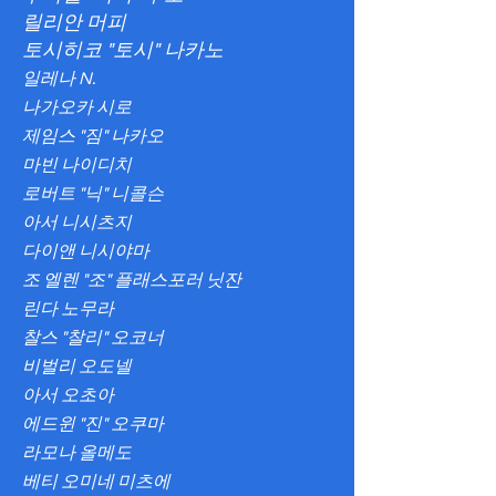
릴리안 머피
토시히코 "토시" 나카노
일레나 N.
나가오카 시로
제임스 "짐" 나카오
마빈 나이디치
로버트 "닉" 니콜슨
아서 니시츠지
다이앤 니시야마
조 엘렌 "조" 플래스포러 닛잔
린다 노무라
찰스 "찰리" 오코너
비벌리 오도넬
아서 오초아
에드윈 "진" 오쿠마
라모나 올메도
베티 오미네 미츠에