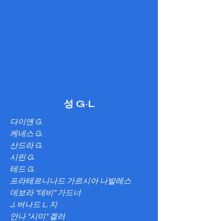
성 G~L
다이앤 G.
케네스 G.
산드라 G.
시린 G.
테드 G.
프라테르니나드 가르시아 나발레스
데보라 "데비" 가드너
J. 버나드 L. 지
안나 "시미" 겔러