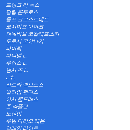
프랭크 리 녹스
필립 콘두로스
롤프 코르스트베트
코시미즈 아야코
제네비브 코왈레프스키
도로시 코야나기
타이쿽
다니엘 L.
루이스 L.
낸시 조 L.
L수.
산드라 램브로스
윌리엄 랜디스
아서 랜드레스
존 라플린
노렌법
루벤 다리오 레온
일레인 라이트