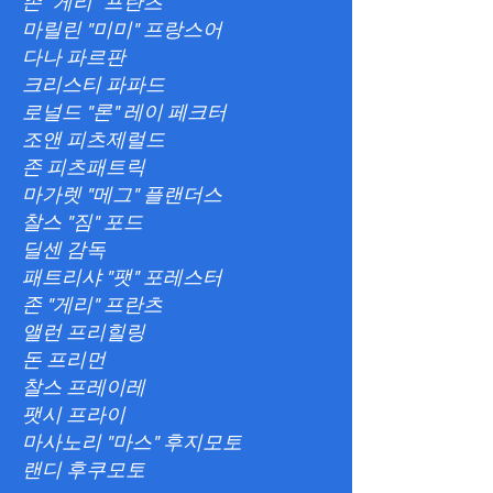
존 "게리" 프란츠
마릴린 "미미" 프랑스어
다나 파르판
크리스티 파파드
로널드 "론" 레이 페크터
조앤 피츠제럴드
존 피츠패트릭
마가렛 "메그" 플랜더스
찰스 "짐" 포드
딜센 감독
패트리샤 "팻" 포레스터
존 "게리" 프란츠
앨런 프리힐링
돈 프리먼
찰스 프레이레
팻시 프라이
마사노리 "마스" 후지모토
랜디 후쿠모토