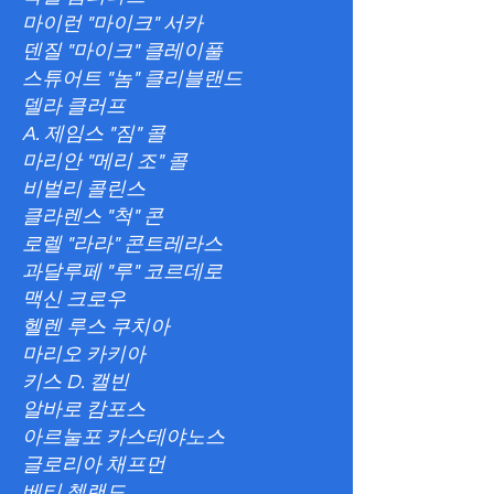
마이런 "마이크" 서카
덴질 "마이크" 클레이풀
스튜어트 "놈" 클리블랜드
델라 클러프
A. 제임스 "짐" 콜
마리안 "메리 조" 콜
비벌리 콜린스
클라렌스 "척" 콘
로렐 "라라" 콘트레라스
과달루페 "루" 코르데로
맥신 크로우
헬렌 루스 쿠치아
마리오 카키아
키스 D. 캘빈
알바로 캄포스
아르눌포 카스테야노스
글로리아 채프먼
베티 첼랜드