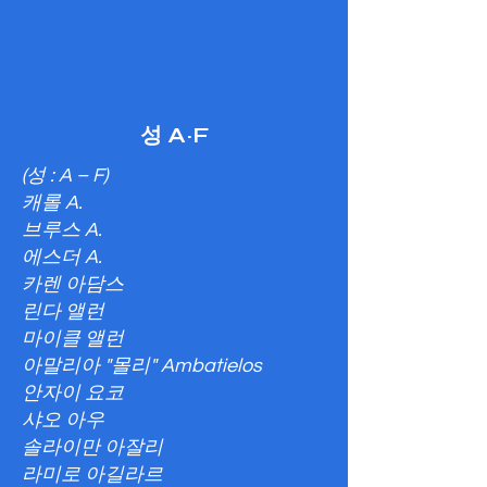
성 A~F
(성 : A – F)
캐롤 A.
브루스 A.
에스더 A.
카렌 아담스
린다 앨런
마이클 앨런
아말리아 "몰리" Ambatielos
안자이 요코
샤오 아우
솔라이만 아잘리
라미로 아길라르