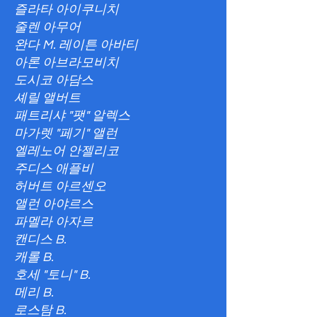
즐라타 아이쿠니치
줄렌 아무어
완다 M. 레이튼 아바티
아론 아브라모비치
도시코 아담스
셰릴 앨버트
패트리샤 "팻" 알렉스
마가렛 "페기" 앨런
엘레노어 안젤리코
주디스 애플비
허버트 아르센오
앨런 아야르스
파멜라 아자르
캔디스 B.
캐롤 B.
호세 "토니" B.
메리 B.
로스탐 B.