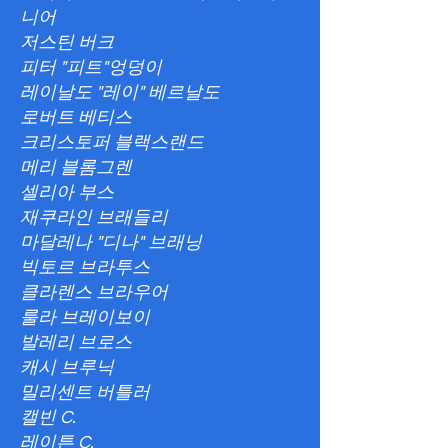
니어
저스틴 버크
피터 "피트"엉덩이
레이날도 "레이" 베르날도
로버트 베티스
크리스토퍼 블랙스랜드
메리 블롬그렌
셀리아 부스
재쿠라인 브래들리
마달레나 "디나" 브래닝
빅토르 브라투스
클라렌스 브라우어
룰라 브레이보이
발레리 브로스
캐시 브루닉
밀리센트 버틀러
캘빈 C.
레이튼 C.