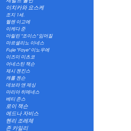
제럴드 홀먼
이치카와 요스케
조지 1세.
헬렌 이고에
이케다 준
마릴린 "조이스" 임머질
마르셀리노 이네스
Fujie "Faye" 이노우에
이즈미 미츠코
어네스틴 잭슨
제시 젠킨스
캐롤 젠슨
데보라 앤 제싱
마리아 히메네스
베티 존스
로이 잭슨
에드나 자비스
헨리 조레체
존 카일리