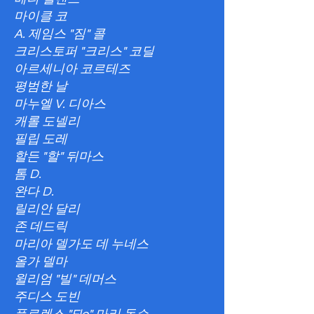
마이클 코
A. 제임스 "짐" 콜
크리스토퍼 "크리스" 코딜
아르세니아 코르테즈
평범한 날
마누엘 V. 디아스
캐롤 도넬리
필립 도레
할든 "할" 뒤마스
톰 D.
완다 D.
릴리안 달리
존 데드릭
마리아 델가도 데 누네스
올가 델마
윌리엄 "빌" 데머스
주디스 도빈