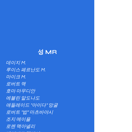
성 MR
데이지 M.
루이스 페르난도 M.
마이크 M.
로버트 맥
호마 마무디안
에블린 말도나도
애들레이드 "아이다" 망굴
로버트 "밥" 마츠바야시
조지 메이욜
로렌 맥아넬리