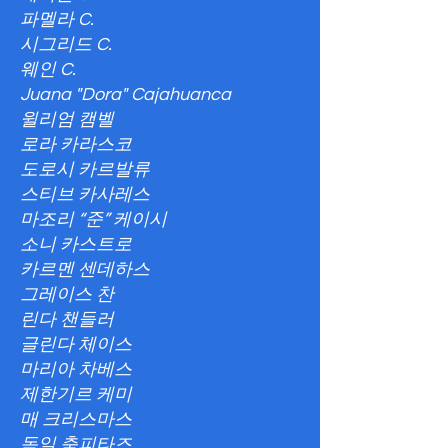
파멜라 C.
시그리드 C.
웨인 C.
Juana "Dora" Cajahuanca
윌리엄 캠벨
로라 카라스코
도로시 카르발류
스티브 카사레스
마조리 “준” 케이시
소니 카스트로
카르멘 센데하스
그레이스 찬
린다 챈들러
글린다 체이스
마리아 차베스
제한기르 케미
매 크리스마스
독일 춤피타즈