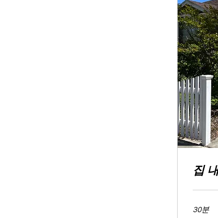
집 
30분