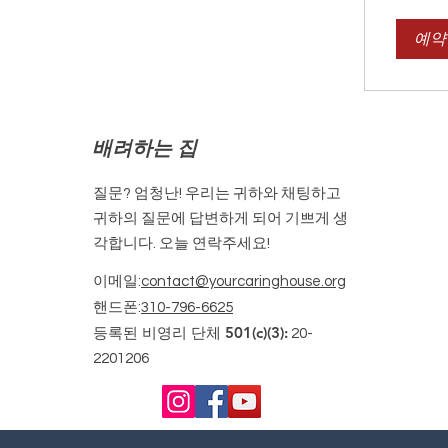
예약
배려하는 집
질문? 엄청난! 우리는 귀하와 채팅하고
귀하의 질문에 답변하게 되어 기쁘게 생
각합니다. 오늘 연락주세요!
이메일
:
contact@yourcaringhouse.org
핸드폰
:
310-796-6625
등록된 비영리 단체 501(c)(3):
20-
2201206