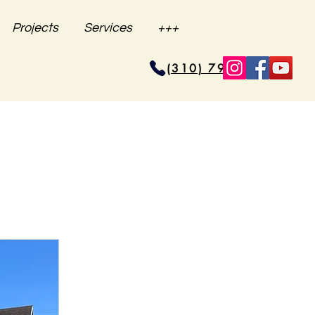
Projects
Services
+++
(310) 796-6625