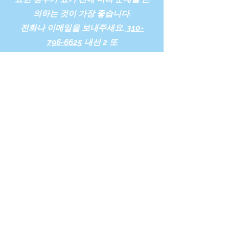
의하는 것이 가장 좋습니다.
전화나 이메일을 보내주세요.
310-
796-6625
내선 2 또
는
contact@yourcaringhouse.org
비디오 투어가 있나
요? 직접 견학할 수
있나요?
세 개의 비디오가 있습니다. 그들과 함
께 Caring House와 우리 동네를 살펴
보고 이전 거주자의 가족으로부터
Caring House 경험에 대해 배울 수 있
습니다.
비디오를 봅니다.
우리는 집 투어를 좋아합니다.
310-