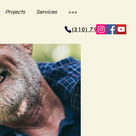
Projects
Services
+++
(310) 796-6625