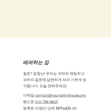
배려하는 집
질문? 엄청난! 우리는 귀하와 채팅하고
귀하의 질문에 답변하게 되어 기쁘게 생
각합니다. 오늘 연락주세요!
이메일
:
contact@yourcaringhouse.org
핸드폰
:
310-796-6625
등록된 비영리 단체 501(c)(3):
20-