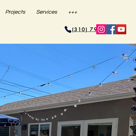
Projects
Services
+++
(310) 796-6625