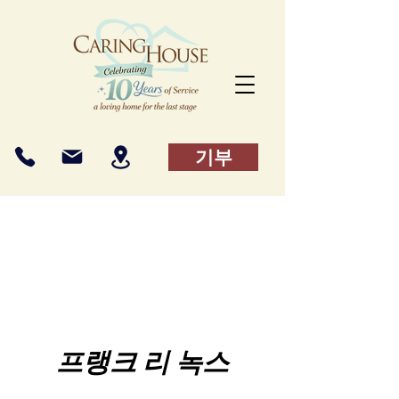
기부
프랭크 리 녹스