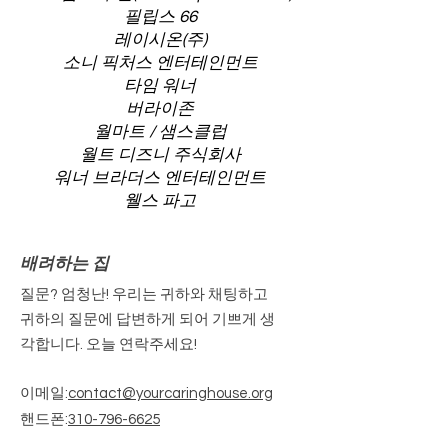
필립스 66
레이시온(주)
소니 픽처스 엔터테인먼트
타임 워너
버라이존
월마트 / 샘스클럽
월트 디즈니 주식회사
워너 브라더스 엔터테인먼트
웰스 파고
배려하는 집
질문? 엄청난! 우리는 귀하와 채팅하고
귀하의 질문에 답변하게 되어 기쁘게 생
각합니다. 오늘 연락주세요!
이메일
:
contact@yourcaringhouse.org
핸드폰
:
310-796-6625
등록된 비영리 단체 501(c)(3):
20-