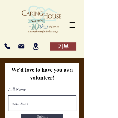
기부
We'd love to have you as a
volunteer!
Full Name
Submit