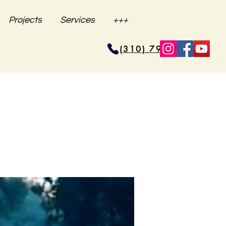
Projects
Services
+++
(310) 796-6625