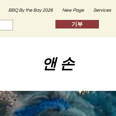
BBQ By the Bay 2026
New Page
Services
기부
앤 손