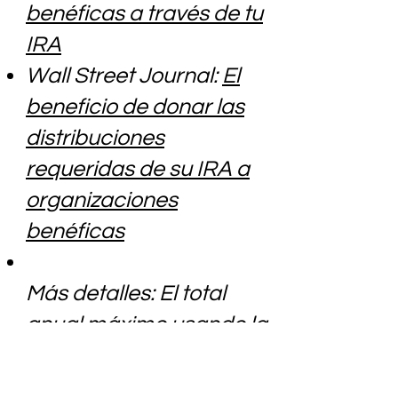
benéficas a través de tu
IRA
Wall Street Journal:
El
beneficio de donar las
distribuciones
requeridas de su IRA a
organizaciones
benéficas
Más detalles: El total
anual máximo usando la
regla es $100,000. La
donación debe ser