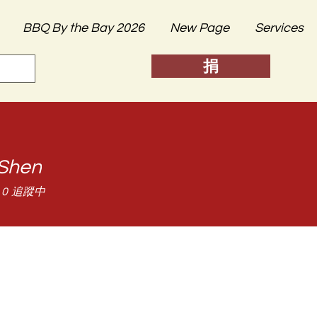
BBQ By the Bay 2026
New Page
Services
捐
Shen
0
追蹤中