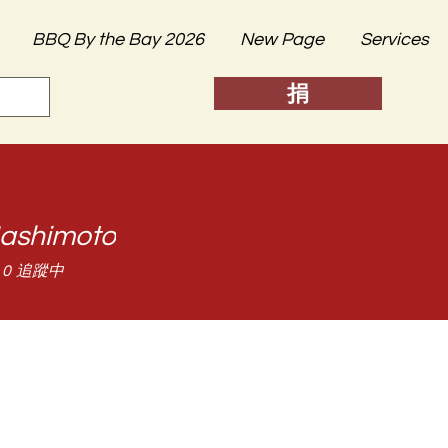
BBQ By the Bay 2026
New Page
Services
捐
ashimoto
0
追蹤中