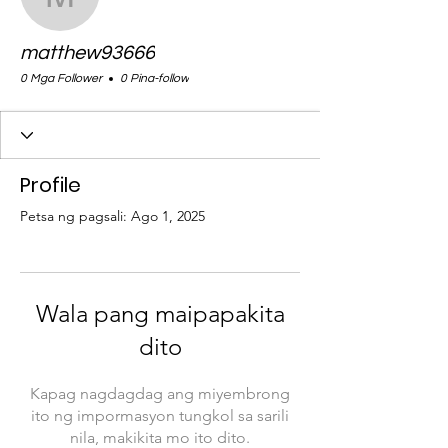
matthew93666
matthew93666
0 Mga Follower
0 Pina-follow
Profile
Petsa ng pagsali: Ago 1, 2025
Wala pang maipapakita
dito
Kapag nagdagdag ang miyembrong
ito ng impormasyon tungkol sa sarili
nila, makikita mo ito dito.