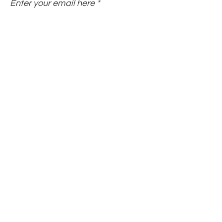
Enter your email here
Sign Up!
Mga Mabilisang
Link
Tungkol sa
Suportahan Kami
Balita
Mga kaganapan
Magboluntaryo