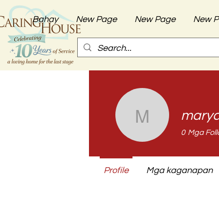
Bahay
New Page
New Page
New P
mary
maryannm
0
Mga Foll
Profile
Mga kaganapan