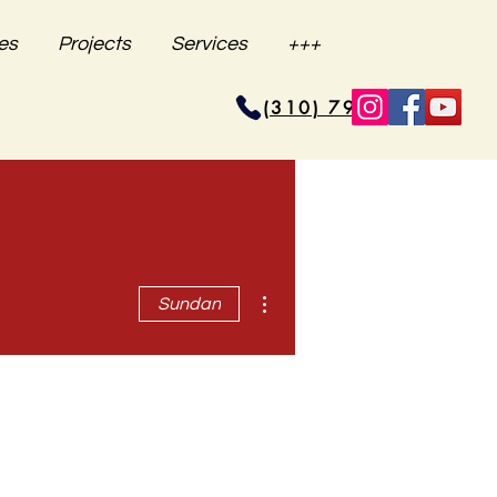
es
Projects
Services
+++
(310) 796-6625
Higit pang mga pagkilos
Sundan