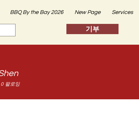
BBQ By the Bay 2026
New Page
Services
기부
Shen
0
팔로잉