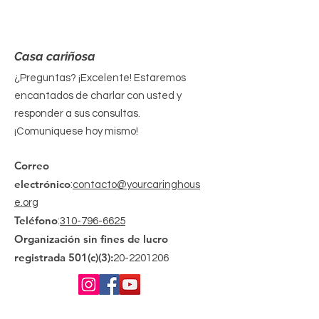
Casa cariñosa
¿Preguntas? ¡Excelente! Estaremos
encantados de charlar con usted y
responder a sus consultas.
¡Comuníquese hoy mismo!
Correo
electrónico
:
contacto@yourcaringhous
e.org
Teléfono
:
310-796-6625
Organización sin fines de lucro
registrada 501(c)(3):
20-2201206