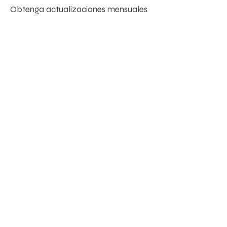
Obtenga actualizaciones mensuales
Enter your email here
Sign Up!
enlaces rápidos
Acerca de
Apoyanos
Noticias
Eventos
Voluntario