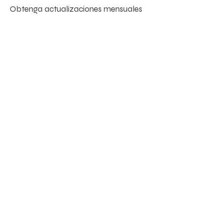
Obtenga actualizaciones mensuales
Enter your email here
Sign Up!
enlaces rápidos
Acerca de
Apoyanos
Noticias
Eventos
Voluntario