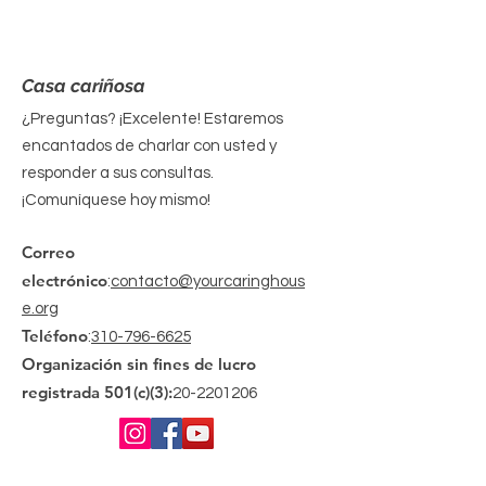
Casa cariñosa
¿Preguntas? ¡Excelente! Estaremos
encantados de charlar con usted y
responder a sus consultas.
¡Comuníquese hoy mismo!
Correo
electrónico
:
contacto@yourcaringhous
e.org
Teléfono
:
310-796-6625
Organización sin fines de lucro
registrada 501(c)(3):
20-2201206